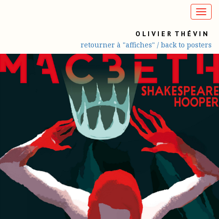
O L I V I E R T H É V I N
retourner à "affiches" / back to posters