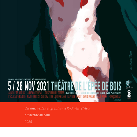
dessins, textes et graphisme © Olivier Thévin
olivierthevin.com
2026