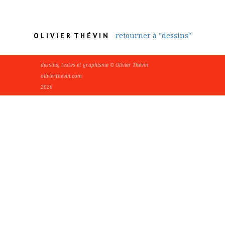
retourner à "dessins"
O L I V I E R T H É V I N
dessins, textes et graphisme © Olivier Thévin
olivierthevin.com
2026